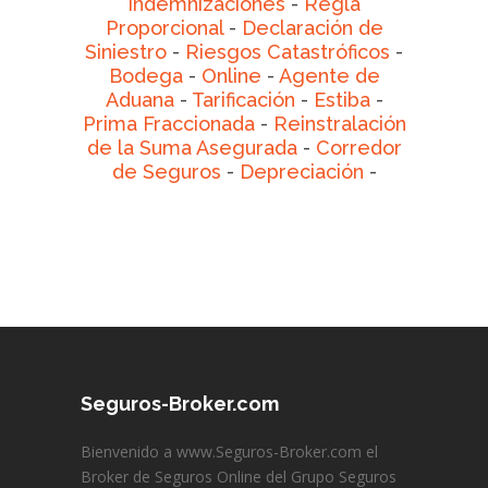
Indemnizaciones
-
Regla
Proporcional
-
Declaración de
Siniestro
-
Riesgos Catastróficos
-
Bodega
-
Online
-
Agente de
Aduana
-
Tarificación
-
Estiba
-
Prima Fraccionada
-
Reinstralación
de la Suma Asegurada
-
Corredor
de Seguros
-
Depreciación
-
Seguros-Broker.com
Bienvenido a www.Seguros-Broker.com el
Broker de Seguros Online del Grupo Seguros