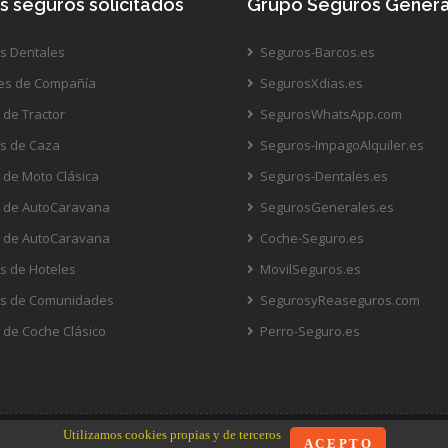
s seguros solicitados
Grupo Seguros Genera
s Dentales
Seguros-Barcos.es
es de Compañía
SegurosXdias.es
de Tractor
SegurosWhatsApp.com
s de Caza
Seguros-ImpagoAlquiler.es
de Moto Clásica
Seguros-Dentales.es
 de AutoCaravana
SegurosGenerales.es
 de AutoCaravana
Coche-Seguro.es
s de Hoteles
MovilSeguros.es
s de Comunidades
SegurosyReaseguros.com
de Coche Clásico
Perro-Seguro.es
Utilizamos cookies propias y de terceros
A C E P T O