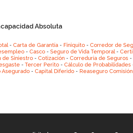
Incapacidad Absoluta
otal
-
Carta de Garantía
-
Finiquito
-
Corredor de Seg
Desempleo
-
Casco
-
Seguro de Vida Temporal
-
Cert
 de Siniestro
-
Cotización
-
Correduría de Seguros
esgaste
-
Tercer Perito
-
Cálculo de Probabilidades
 Asegurado
-
Capital Diferido
-
Reaseguro Comisión