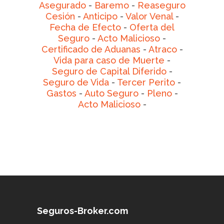
Asegurado
-
Baremo
-
Reaseguro
Cesión
-
Anticipo
-
Valor Venal
-
Fecha de Efecto
-
Oferta del
Seguro
-
Acto Malicioso
-
Certificado de Aduanas
-
Atraco
-
Vida para caso de Muerte
-
Seguro de Capital Diferido
-
Seguro de Vida
-
Tercer Perito
-
Gastos
-
Auto Seguro
-
Pleno
-
Acto Malicioso
-
Seguros-Broker.com