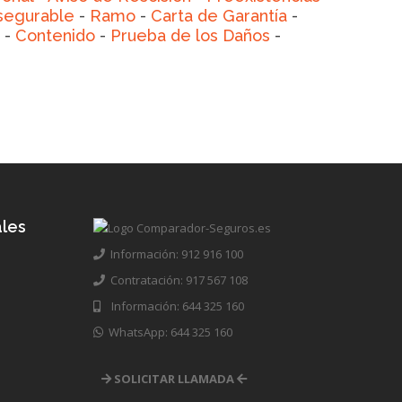
segurable
-
Ramo
-
Carta de Garantía
-
-
Contenido
-
Prueba de los Daños
-
les
Información: 912 916 100
Contratación: 917 567 108
Información: 644 325 160
WhatsApp: 644 325 160
SOLICITAR LLAMADA