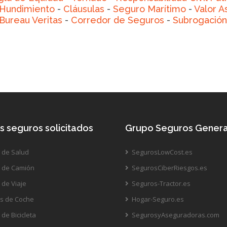
Hundimiento
-
Cláusulas
-
Seguro Marítimo
-
Valor A
Bureau Veritas
-
Corredor de Seguros
-
Subrogación
s seguros solicitados
Grupo Seguros Genera
 de Salud
SegurosLowCost.es
 de Camión
SegurosCiberRiesgos.es
de Viaje
Seguros-Tractor.es
s de Coche
Hogar-Seguro.es
de Bicicleta
SegurosyAseguradoras.com