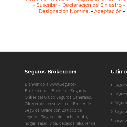
-
Suscribir
-
Declaración de Siniestro
-
Designación Nominal
-
Aceptación
-
Seguros-Broker.com
Último
Bienvenido a www.Seguros-
Seguro
Broker.com el Broker de Seguros
Seguro
Online del Grupo Seguros Generales.
Seguro 
Ofrecemos un servicio de Broker de
Seguros Online con 20 tipos de
Seguro
seguros (Seguros de coche, moto,
Seguro 
hogar, salud, vida, decesos, alquiler de