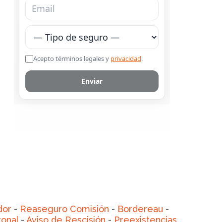
dor
-
Reaseguro Comisión
-
Bordereau
-
ronal
-
Aviso de Rescisión
-
Preexistencias