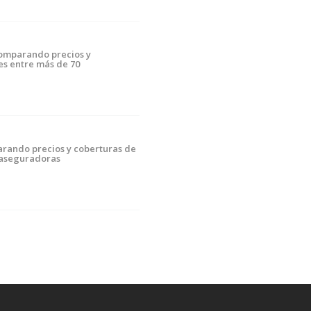
comparando precios y
es entre más de 70
rando precios y coberturas de
 aseguradoras