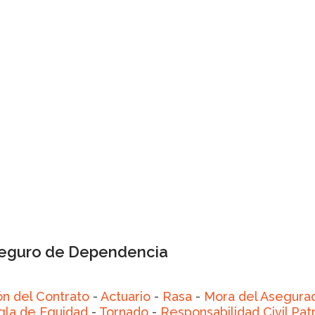
 Seguro de Dependencia
ón del Contrato
-
Actuario
-
Rasa
-
Mora del Asegura
la de Equidad
-
Tornado
-
Responsabilidad Civil Pat