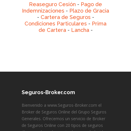
Reaseguro Cesión
-
Pago de
Indemnizaciones
-
Plazo de Gracia
-
Cartera de Seguros
-
Condiciones Particulares
-
Prima
de Cartera
-
Lancha
-
Seguros-Broker.com
Bienvenido a www.Seguros-Broker.com el
Broker de Seguros Online del Grupo Seguros
Generales. Ofrecemos un servicio de Broker
de Seguros Online con 20 tipos de seguros