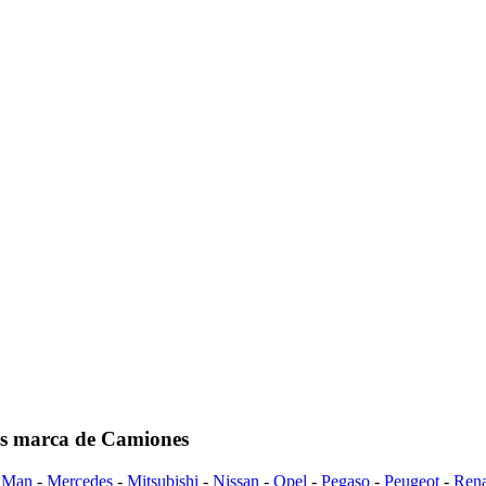
as marca de Camiones
-
Man
-
Mercedes
-
Mitsubishi
-
Nissan
-
Opel
-
Pegaso
-
Peugeot
-
Rena