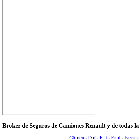
Broker de Seguros de Camiones Renault y de todas l
Citroen
-
Daf
-
Fiat
-
Ford
-
Iveco