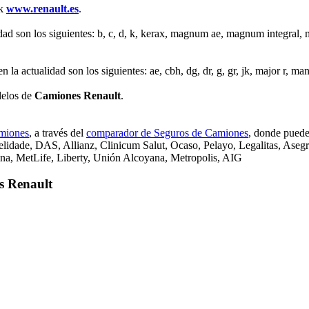
nk
www.renault.es
.
dad son los siguientes: b, c, d, k, kerax, magnum ae, magnum integral, 
n la actualidad son los siguientes: ae, cbh, dg, dr, g, gr, jk, major r, m
delos de
Camiones Renault
.
miones
, a través del
comparador de Seguros de Camiones
, donde puede
lidade, DAS, Allianz, Clinicum Salut, Ocaso, Pelayo, Legalitas, Asegr
na, MetLife, Liberty, Unión Alcoyana, Metropolis, AIG
s Renault