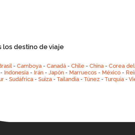
 los destino de viaje
Brasil
-
Camboya
-
Canadá
-
Chile
-
China
-
Corea del
-
Indonesia
-
Irán
-
Japón
-
Marruecos
-
México
-
Rei
ur
-
Sudáfrica
-
Suiza
-
Tailandia
-
Túnez
-
Turquía
-
Vi