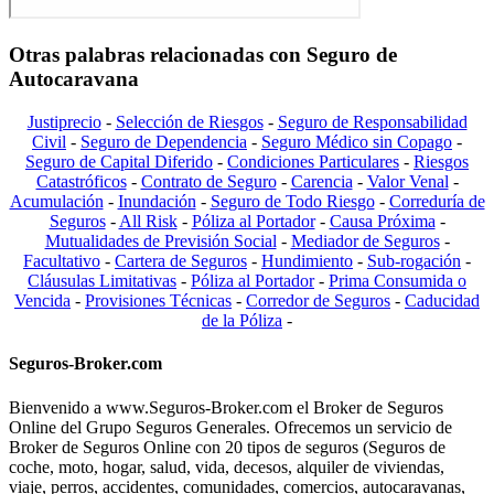
Otras palabras relacionadas con Seguro de
Autocaravana
Justiprecio
-
Selección de Riesgos
-
Seguro de Responsabilidad
Civil
-
Seguro de Dependencia
-
Seguro Médico sin Copago
-
Seguro de Capital Diferido
-
Condiciones Particulares
-
Riesgos
Catastróficos
-
Contrato de Seguro
-
Carencia
-
Valor Venal
-
Acumulación
-
Inundación
-
Seguro de Todo Riesgo
-
Correduría de
Seguros
-
All Risk
-
Póliza al Portador
-
Causa Próxima
-
Mutualidades de Previsión Social
-
Mediador de Seguros
-
Facultativo
-
Cartera de Seguros
-
Hundimiento
-
Sub-rogación
-
Cláusulas Limitativas
-
Póliza al Portador
-
Prima Consumida o
Vencida
-
Provisiones Técnicas
-
Corredor de Seguros
-
Caducidad
de la Póliza
-
Seguros-Broker.com
Bienvenido a www.Seguros-Broker.com el Broker de Seguros
Online del Grupo Seguros Generales. Ofrecemos un servicio de
Broker de Seguros Online con 20 tipos de seguros (Seguros de
coche, moto, hogar, salud, vida, decesos, alquiler de viviendas,
viaje, perros, accidentes, comunidades, comercios, autocaravanas,