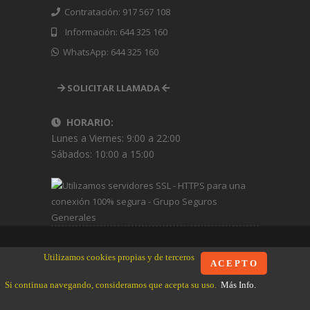
Contratación: 917 567 108
Información: 644 325 160
WhatsApp: 644 325 160
SOLICITAR LLAMADA
HORARIO:
Lunes a Viernes: 9:00 a 22:00
Sábados: 10:00 a 15:00
Utilizamos cookies propias y de terceros
Copyright © 2008 -
2026 www.Seguros-Broker.es
A C E P T O
Sistema actualizado el
Viernes 7 de Agosto de 2026
Si continua navegando, consideramos que acepta su uso.
Más Info.