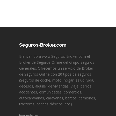
Seguros-Broker.com
Bienvenido a www.Seguros-Broker.com el
Broker de Seguros Online del Grupo Seguros
Generales. Ofrecemos un servicio de Broker
de Seguros Online con 20 tipos de seguros
(Seguros de coche, moto, hogar, salud, vida,
decesos, alquiler de viviendas, viaje, perros,
accidentes, comunidades, comercios,
autocaravanas, caravanas, barcos, camiones,
tractores, coches clásicos, etc.)
leer más