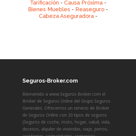
Tarificación
-
Causa Próxima
-
Bienes Muebles
-
Reaseguro
-
Cabeza Aseguradora
-
Seguros-Broker.com
Bienvenido a www.Seguros-Broker.com el
Broker de Seguros Online del Grupo Seguros
Generales. Ofrecemos un servicio de Broker
de Seguros Online con 20 tipos de seguros
(Seguros de coche, moto, hogar, salud, vida,
decesos, alquiler de viviendas, viaje, perros,
accidentes, comunidades, comercios,