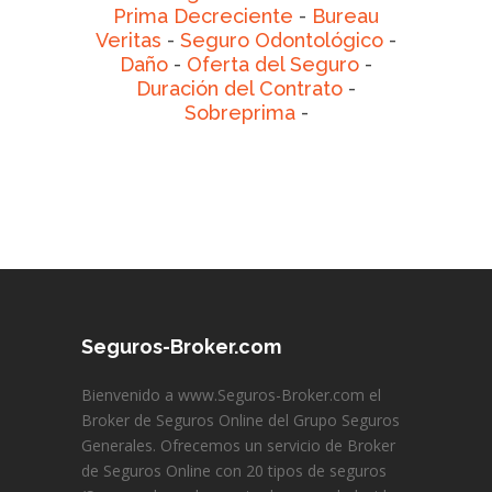
Prima Decreciente
-
Bureau
Veritas
-
Seguro Odontológico
-
Daño
-
Oferta del Seguro
-
Duración del Contrato
-
Sobreprima
-
Seguros-Broker.com
Bienvenido a www.Seguros-Broker.com el
Broker de Seguros Online del Grupo Seguros
Generales. Ofrecemos un servicio de Broker
de Seguros Online con 20 tipos de seguros