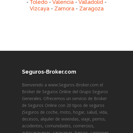
-
Toledo
-
Valencia
-
Valladolid
-
Vizcaya
-
Zamora
-
Zaragoza
Seguros-Broker.com
Bienvenido a www.Seguros-Broker.com el
Broker de Seguros Online del Grupo Seguros
Generales. Ofrecemos un servicio de Broker
de Seguros Online con 20 tipos de seguros
(Seguros de coche, moto, hogar, salud, vida,
decesos, alquiler de viviendas, viaje, perros,
accidentes, comunidades, comercios,
autocaravanas, caravanas, barcos, camiones,