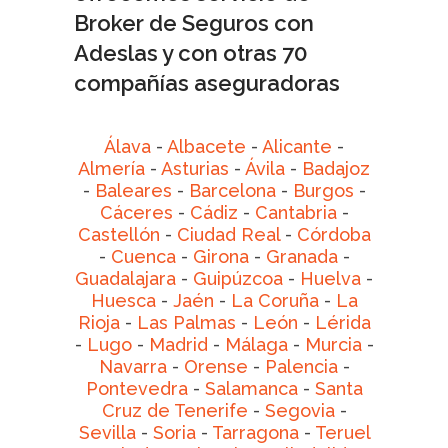
Broker de Seguros con
Adeslas y con otras 70
compañías aseguradoras
Álava
-
Albacete
-
Alicante
-
Almería
-
Asturias
-
Ávila
-
Badajoz
-
Baleares
-
Barcelona
-
Burgos
-
Cáceres
-
Cádiz
-
Cantabria
-
Castellón
-
Ciudad Real
-
Córdoba
-
Cuenca
-
Girona
-
Granada
-
Guadalajara
-
Guipúzcoa
-
Huelva
-
Huesca
-
Jaén
-
La Coruña
-
La
Rioja
-
Las Palmas
-
León
-
Lérida
-
Lugo
-
Madrid
-
Málaga
-
Murcia
-
Navarra
-
Orense
-
Palencia
-
Pontevedra
-
Salamanca
-
Santa
Cruz de Tenerife
-
Segovia
-
Sevilla
-
Soria
-
Tarragona
-
Teruel