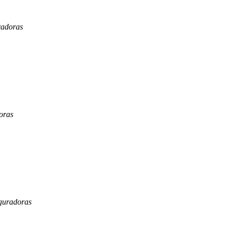
radoras
oras
eguradoras