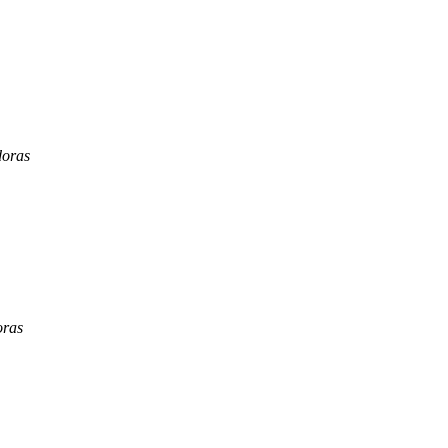
doras
oras