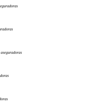
seguradoras
uradoras
0 aseguradoras
adoras
doras