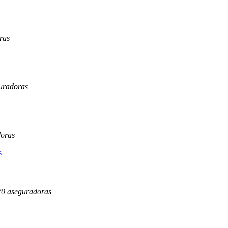
ras
guradoras
doras
 70 aseguradoras