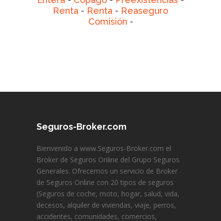
Renta
-
Renta
-
Reaseguro
Comisión
-
Seguros-Broker.com
Bienvenido a www.Seguros-Broker.com el
Broker de Seguros Online del Grupo Seguros
Generales. Ofrecemos un servicio de Broker
de Seguros Online con 20 tipos de seguros
(Seguros de coche, moto, hogar, salud, vida,
decesos, alquiler de viviendas, viaje, perros,
accidentes, comunidades, comercios,