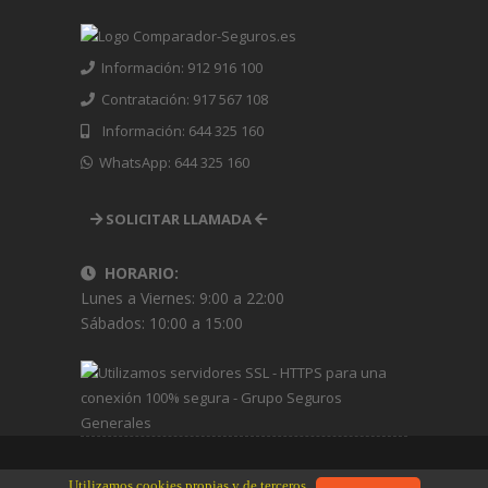
Información: 912 916 100
Contratación: 917 567 108
Información: 644 325 160
WhatsApp: 644 325 160
SOLICITAR LLAMADA
HORARIO:
Lunes a Viernes: 9:00 a 22:00
Sábados: 10:00 a 15:00
Utilizamos cookies propias y de terceros
Copyright © 2008 -
2026 www.Seguros-Broker.es