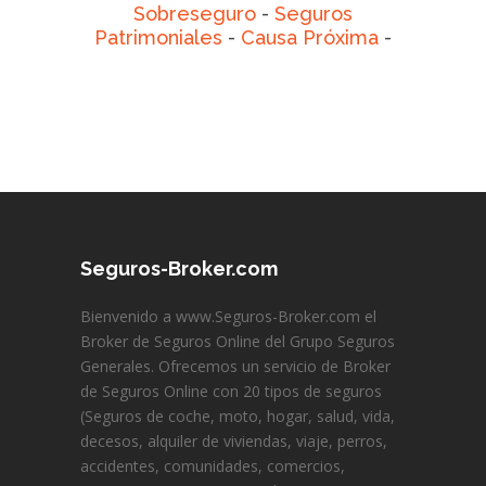
Sobreseguro
-
Seguros
Patrimoniales
-
Causa Próxima
-
Seguros-Broker.com
Bienvenido a www.Seguros-Broker.com el
Broker de Seguros Online del Grupo Seguros
Generales. Ofrecemos un servicio de Broker
de Seguros Online con 20 tipos de seguros
(Seguros de coche, moto, hogar, salud, vida,
decesos, alquiler de viviendas, viaje, perros,
accidentes, comunidades, comercios,