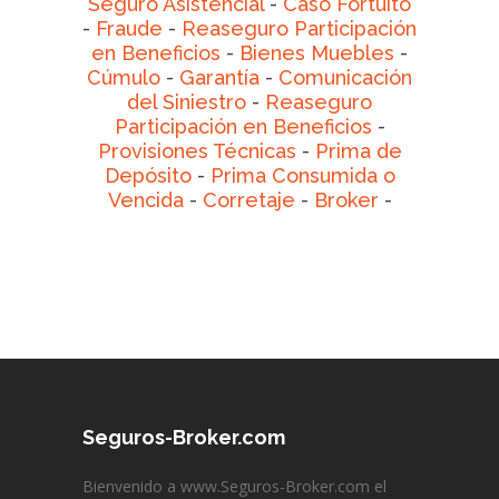
Seguro Asistencial
-
Caso Fortuito
-
Fraude
-
Reaseguro Participación
en Beneficios
-
Bienes Muebles
-
Cúmulo
-
Garantía
-
Comunicación
del Siniestro
-
Reaseguro
Participación en Beneficios
-
Provisiones Técnicas
-
Prima de
Depósito
-
Prima Consumida o
Vencida
-
Corretaje
-
Broker
-
Seguros-Broker.com
Bienvenido a www.Seguros-Broker.com el