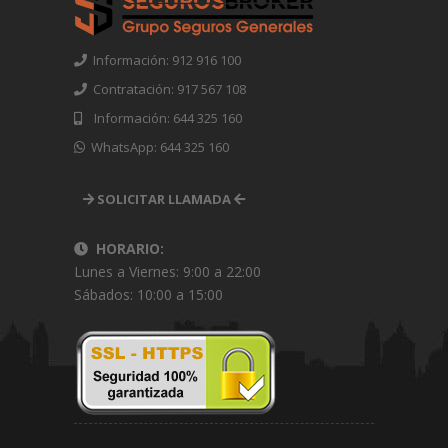
Información: 912 916 100
Contratación: 917 567 108
Información: 644 325 160
WhatsApp: 644 325 160
SOLICITAR LLAMADA
HORARIO:
Lunes a Viernes: 9:00 a 22:00
Sábados: 10:00 a 15:00