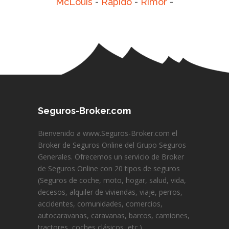
McLouis
-
Rapido
-
Rimor
-
Seguros-Broker.com
Bienvenido a www.Seguros-Broker.com el
Broker de Seguros Online del Grupo Seguros
Generales. Ofrecemos un servicio de Broker
de Seguros Online con 20 tipos de seguros
(Seguros de coche, moto, hogar, salud, vida,
decesos, alquiler de viviendas, viaje, perros,
accidentes, comunidades, comercios,
autocaravanas, caravanas, barcos, camiones,
tractores, coches clásicos, etc.)