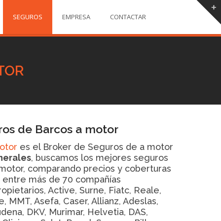
SEGUROS
EMPRESA
CONTACTAR
TOR
ros de Barcos a motor
otor
es el Broker de Seguros de a motor
nerales
, buscamos los mejores seguros
 motor, comparando precios y coberturas
 entre más de 70 compañías
pietarios, Active, Surne, Fiatc, Reale,
, MMT, Asefa, Caser, Allianz, Adeslas,
udena, DKV, Murimar, Helvetia, DAS,