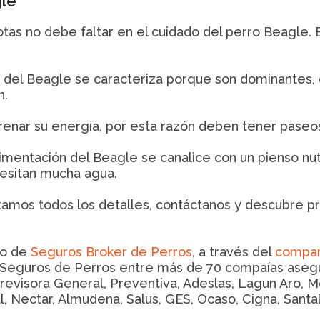
gle
tas no debe faltar en el cuidado del perro Beagle.
er del Beagle se caracteriza porque son dominantes
n.
drenar su energía, por esta razón deben tener paseos
limentación del Beagle se canalice con un pienso nut
cesitan mucha agua.
mos todos los detalles, contáctanos y descubre pre
io de
Seguros Broker de Perros
, a través del
compar
Seguros de Perros entre más de 70 compaías asegur
Previsora General, Preventiva, Adeslas, Lagun Aro, Me
, Nectar, Almudena, Salus, GES, Ocaso, Cigna, Santalu