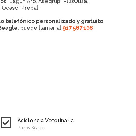
os, Lagun Aro, Asegrup, PlusUltra,
, Ocaso, Prebal.
o telefónico personalizado y gratuito
 Beagle
, puede llamar al
917 567 108
Asistencia Veterinaria
Perros Beagle