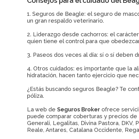
Consejos para el cuidado del Bea
1. Seguros de Beagle: el seguro de masco
un gran respaldo veterinario.
2. Liderazgo desde cachorros: el caráct
quien tiene el control para que obedezca
3. Paseos dos veces al día: sí o sí deben 
4. Otros cuidados: es importante que la a
hidratación, hacen tanto ejercicio que ne
¿Estás buscando seguros Beagle? Te conta
póliza.
La web de
Seguros Broker
ofrece servic
puede comparar coberturas y precios de 
Generali, Legalitas, Divina Pastora, DKV, 
Reale, Antares, Catalana Occidente, Regal