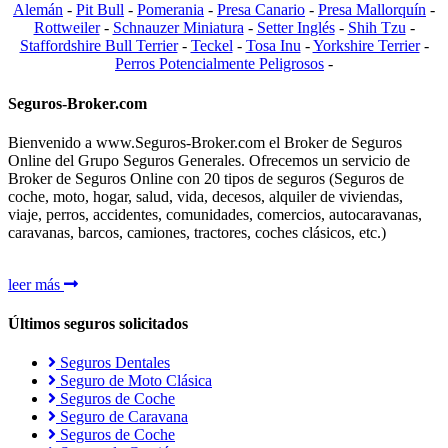
Alemán
-
Pit Bull
-
Pomerania
-
Presa Canario
-
Presa Mallorquín
-
Rottweiler
-
Schnauzer Miniatura
-
Setter Inglés
-
Shih Tzu
-
Staffordshire Bull Terrier
-
Teckel
-
Tosa Inu
-
Yorkshire Terrier
-
Perros Potencialmente Peligrosos
-
Seguros-Broker.com
Bienvenido a www.Seguros-Broker.com el Broker de Seguros
Online del Grupo Seguros Generales. Ofrecemos un servicio de
Broker de Seguros Online con 20 tipos de seguros (Seguros de
coche, moto, hogar, salud, vida, decesos, alquiler de viviendas,
viaje, perros, accidentes, comunidades, comercios, autocaravanas,
caravanas, barcos, camiones, tractores, coches clásicos, etc.)
leer más
Últimos seguros solicitados
Seguros Dentales
Seguro de Moto Clásica
Seguros de Coche
Seguro de Caravana
Seguros de Coche