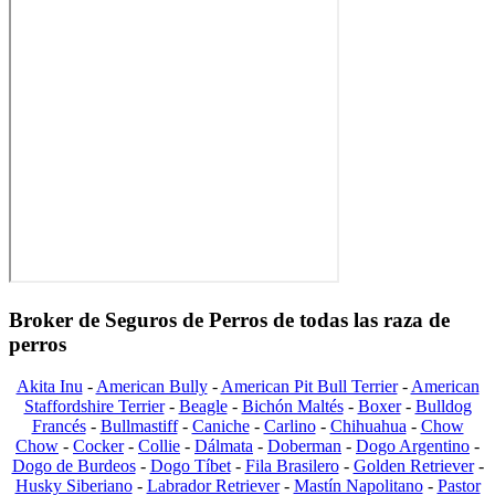
Broker de Seguros de Perros de todas las raza de
perros
Akita Inu
-
American Bully
-
American Pit Bull Terrier
-
American
Staffordshire Terrier
-
Beagle
-
Bichón Maltés
-
Boxer
-
Bulldog
Francés
-
Bullmastiff
-
Caniche
-
Carlino
-
Chihuahua
-
Chow
Chow
-
Cocker
-
Collie
-
Dálmata
-
Doberman
-
Dogo Argentino
-
Dogo de Burdeos
-
Dogo Tíbet
-
Fila Brasilero
-
Golden Retriever
-
Husky Siberiano
-
Labrador Retriever
-
Mastín Napolitano
-
Pastor