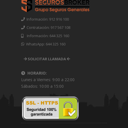
Información: 912 916 100
Contratación: 917 567 108
Información: 644 325 160
WhatsApp: 644 325 160
SOLICITAR LLAMADA
HORARIO:
Lunes a Viernes: 9:00 a 22:00
Sábados: 10:00 a 15:00