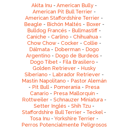
Akita Inu
-
American Bully
-
American Pit Bull Terrier
-
American Staffordshire Terrier
-
Beagle
-
Bichón Maltés
-
Boxer
-
Bulldog Francés
-
Bullmastiff
-
Caniche
-
Carlino
-
Chihuahua
-
Chow Chow
-
Cocker
-
Collie
-
Dálmata
-
Doberman
-
Dogo
Argentino
-
Dogo de Burdeos
-
Dogo Tíbet
-
Fila Brasilero
-
Golden Retriever
-
Husky
Siberiano
-
Labrador Retriever
-
Mastín Napolitano
-
Pastor Alemán
-
Pit Bull
-
Pomerania
-
Presa
Canario
-
Presa Mallorquín
-
Rottweiler
-
Schnauzer Miniatura
-
Setter Inglés
-
Shih Tzu
-
Staffordshire Bull Terrier
-
Teckel
-
Tosa Inu
-
Yorkshire Terrier
-
Perros Potencialmente Peligrosos